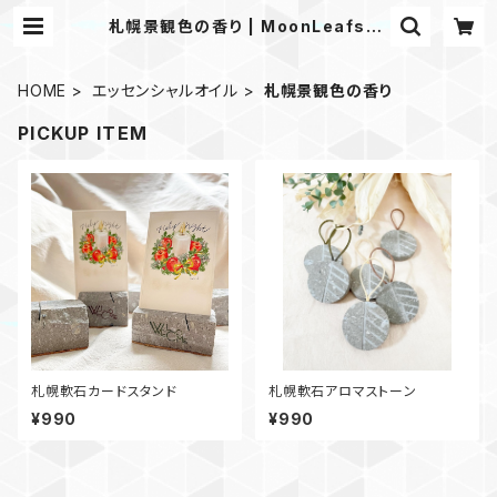
札幌景観色の香り | MoonLeafsap
poro
HOME
エッセンシャルオイル
札幌景観色の香り
PICKUP ITEM
札幌軟石カードスタンド
札幌軟石アロマストーン
¥990
¥990